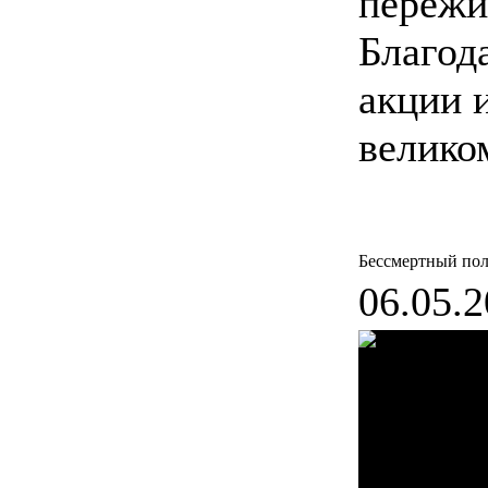
пережи
Благод
акции 
велико
Бессмертный по
06.05.2