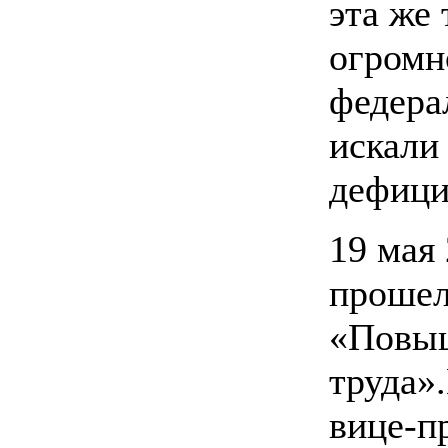
эта же 
огромн
федера
искали
дефици
19 мая
прошел
«Повыш
труда»
вице-п