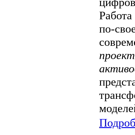
цифров
Работа 
по-сво
соврем
проект
активо
предст
трансф
моделе
Подроб