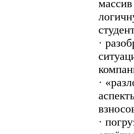
массив
логичн
студен
· разо
ситуац
компан
· «раз
аспект
взносо
· погр