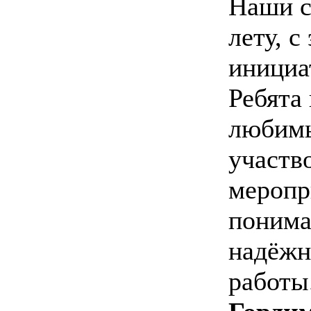
Наши с
лету, 
инициа
Ребята
любимы
участв
меропр
понима
надёжн
работы