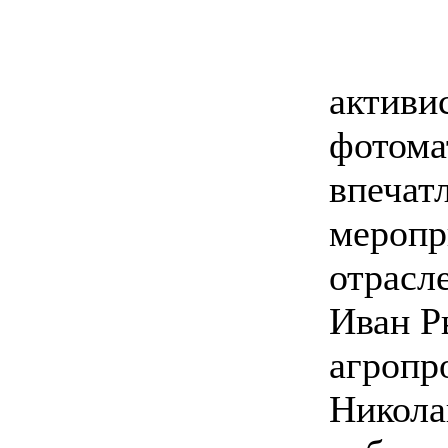
активи
фотома
впечат
меропр
отрасл
Иван Р
агропр
Никола