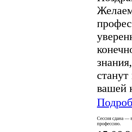
Желаем
профес
уверен
конечно
знания
станут
вашей 
Подроб
Сессия сдана — 
профессию.