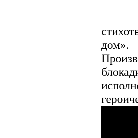
стихот
дом».
Произв
блокад
исполн
героич