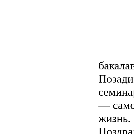
бакала
Позади
семина
— само
жизнь.
Поздра