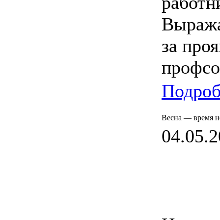
работн
Выража
за про
профсо
Подроб
Весна — время не
04.05.2