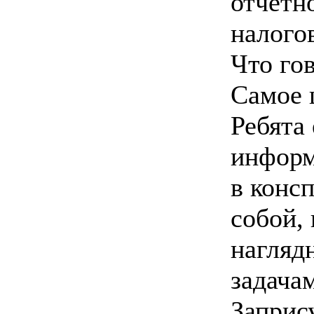
отчётн
налого
Что го
Самое 
Ребята
информ
в консп
собой,
нагляд
задача
Заприс