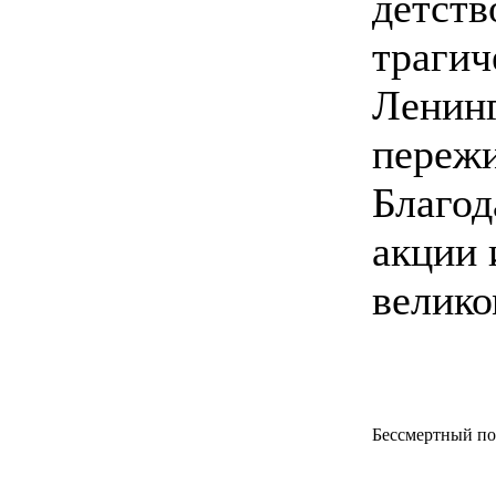
детств
трагич
Ленинг
переж
Благод
акции 
велико
Бессмертный по