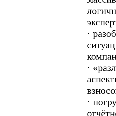
логичн
экспер
· разо
ситуац
компан
· «раз
аспект
взносо
· погр
отчётн