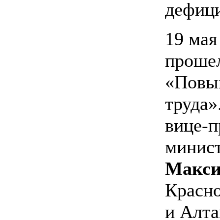
дефиц
19 мая
проше
«Повы
труда»
вице-п
минист
Макси
Красно
и Алта