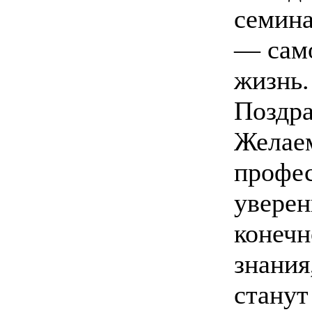
семина
— само
жизнь.
Поздра
Желаем
профес
уверен
конечн
знания
стану