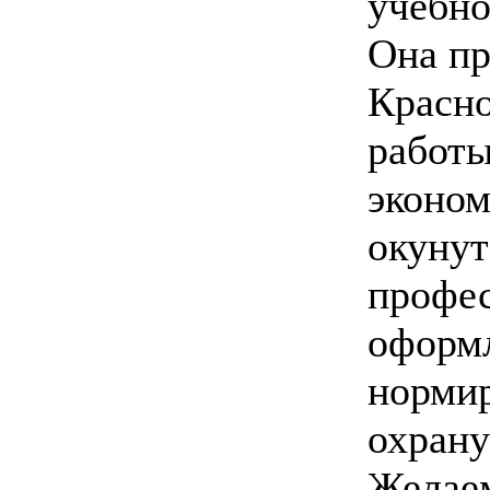
учебно
Она пр
Красно
работы
эконом
окунут
профес
оформл
нормир
охрану
Желаем