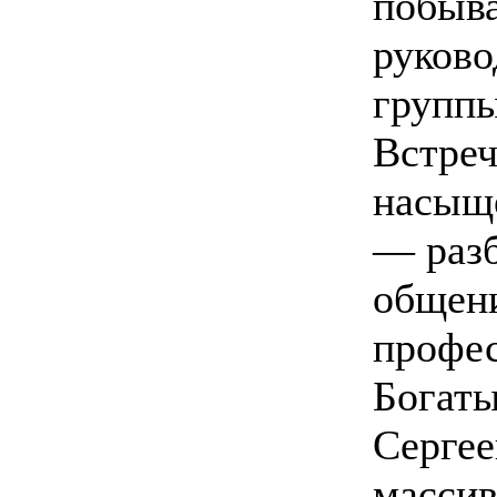
побыва
руково
группы
Встреч
насыще
— разб
общени
профе
Богаты
Сергее
массив