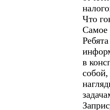
налого
Что го
Самое 
Ребята
информ
в конс
собой,
нагляд
задача
Заприс