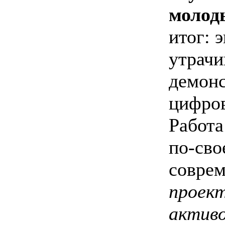
молод
итог: 
утрачи
демонс
цифров
Работа
по-сво
совре
проект
актив