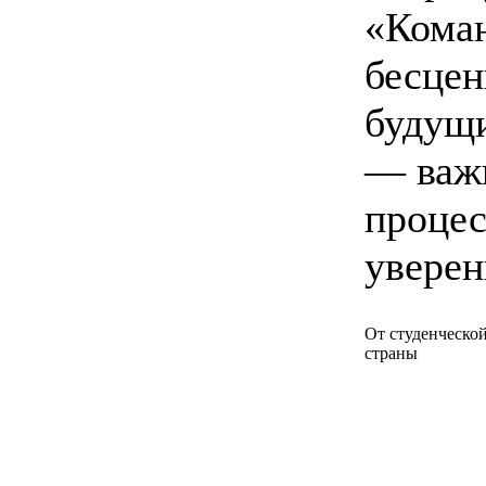
«Коман
бесцен
будущи
— важн
процес
уверен
От студенческо
страны