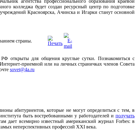
чальник агентства профессионального образования краевой
ного колледжа будет создан ресурсный центр по подготовке
 учреждений Красноярска, Ачинска и Игарки станут основной
ванием страны.
 РФ открыты для общения круглые сутки. Познакомиться с
 Интернет-приемной или на личных страничках членов Совета
почте
sovet@4a.ru
ионы абитуриентов, которые не могут определиться с тем, в
 института быть востребованными у работодателей и
получать
там дает всемирно известный американский журнал Forbes: в
самых неперспективных профессий XXI века.