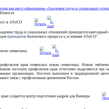
Новости
цесс в АТиСО
Академии труда и социальных отношений проводится ежегодный 
ация
принципов
Болонского процесса к условиям АТиСО".
нили символику
рофсоюзов края появилась новая символика. Новые эмблем
новом логотипе профсоюзов края отчетливо выделяются три о
ование организации. Логотип выполнен в традиционной цвет
ажает связь с профсоюзным движением России.
крае создается центр подготовки кадров для Ванкора