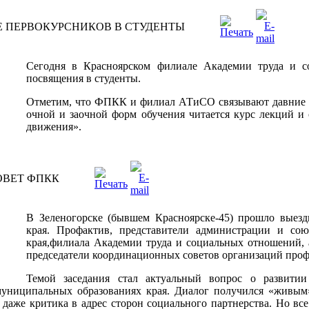
 ПЕРВОКУРСНИКОВ В СТУДЕНТЫ
Сегодня в Красноярском филиале Академии труда и с
посвящения в студенты.
Отметим, что ФПКК и филиал АТиСО связывают давние п
очной и заочной форм обучения читается курс лекций 
движения».
ОВЕТ ФПКК
В Зеленогорске (бывшем Красноярске-45) прошло выезд
края. Профактив, представители администрации и сою
края,филиала Академии труда и социальных отношений,
председатели координационных советов организаций профсо
Темой заседания стал актуальный вопрос о развитии
муниципальных образованиях края. Диалог получился «живым
 даже критика в адрес сторон социального партнерства. Но все