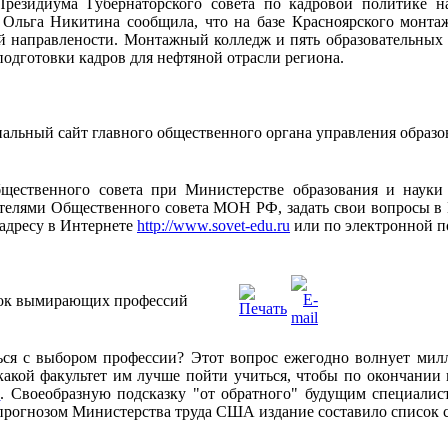
резидиума Губернаторского совета по кадровой политике на
Ольга Никитина сообщила, что на базе Красноярского монтаж
й направлености. Монтажный колледж и пять образовательных
подготовки кадров для нефтяной отрасли региона.
альный сайт главного общественного органа управления образо
щественного совета при Министерстве образования и науки
телями Общественного совета МОН РФ, задать свои вопросы в
адресу в Интернете
http://www.sovet-edu.ru
или по электронной 
сок вымирающих профессий
ся с выбором профессии? Этот вопрос ежегодно волнует милл
 какой факультет им лучше пойти учиться, чтобы по окончании
и
. Своеобразную подсказку "от обратного" будущим специалис
 прогнозом Министерства труда США издание составило список 