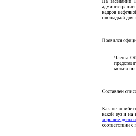
На заседании П
администрации 
кадров нефтяно
площадкой для 
Появился офици
Члены Об
представи
можно по 
Составлен спи
Как не ошибить
какой вуз и на
хорошие деньг
соответствии с