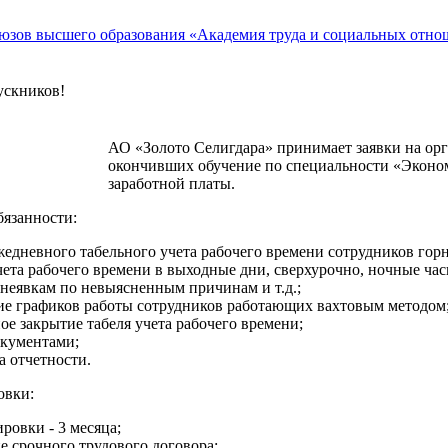
скников!
АО «Золото Селигдара» принимает заявки на орг
окончивших обучение по специальности «Эконом
заработной платы.
язанности:
жедневного табельного учета рабочего времени сотрудников гор
чета рабочего времени в выходные дни, сверхурочно, ночные час
 неявкам по невыясненным причинам и т.д.;
ие графиков работы сотрудников работающих вахтовым методом
ое закрытие табеля учета рабочего времени;
окументами;
а отчетности.
овки:
ровки - 3 месяца;
е срочного трудового договора;