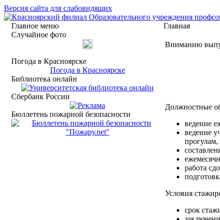
Версия сайта для слабовидящих
Главное меню
Главная
Случайное фото
Вниманию выпу
Погода в Красноярске
Погода в Красноярске
Библиотека онлайн
Сбербанк России
Должностные об
Бюллетень пожарной безопасности
ведение е
ведение у
прогулам,
составлен
ежемесячн
работа сд
подготовк
Условия стажир
срок стажи
заключени