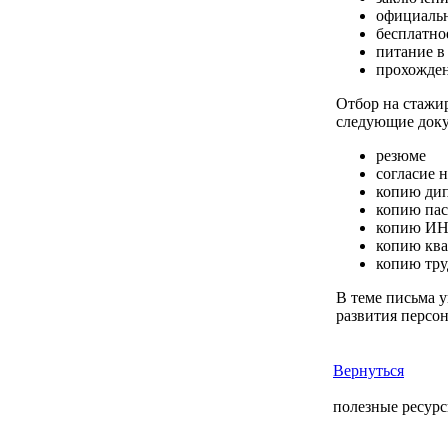
официальн
бесплатно
питание в
прохожден
Отбор на стажир
следующие док
резюме
согласие 
копию ди
копию пас
копию И
копию ква
копию тру
В теме письма 
развития персона
Вернуться
полезные ресур