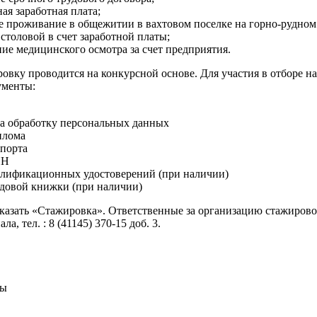
ая заработная плата;
е проживание в общежитии в вахтовом поселке на горно-рудном
 столовой в счет заработной платы;
ие медицинского осмотра за счет предприятия.
овку проводится на конкурсной основе. Для участия в отборе н
ументы:
на обработку персональных данных
плома
порта
НН
лификационных удостоверений (при наличии)
довой книжки (при наличии)
указать «Стажировка». Ответственные за организацию стажирово
ла, тел. : 8 (41145) 370-15 доб. 3.
сы