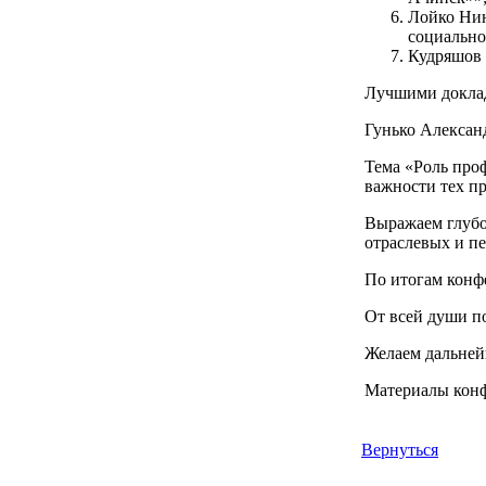
Лойко Нин
социально
Кудряшов 
Лучшими доклад
Гунько Алексан
Тема «Роль про
важности тех п
Выражаем глубо
отраслевых и п
По итогам конф
От всей души п
Желаем дальней
Материалы конф
Вернуться