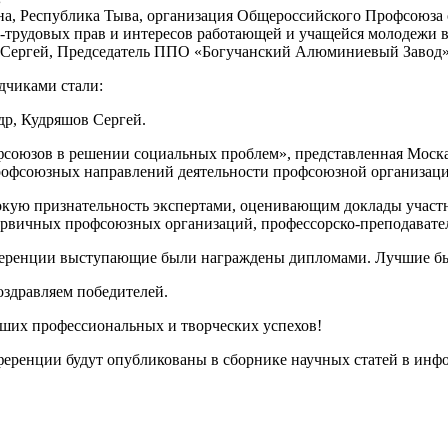
а, Респyблика Тыва, организация Общероссийского Профсоюза 
-трудовых прав и интересов работающей и учащейся молодежи в
Сергей, Председатель ППО «Богучанский Алюминиевый Завод»
чиками стали:
др, Кудряшов Сергей.
фсоюзов в решении социальных проблем», представленная Моска
рофсоюзных направлений деятельности профсоюзной организаци
кую признательность экспертами, оценивающим доклады участ
ервичных профсоюзных организаций, профессорско-преподавате
еренции выступающие были награждены дипломами. Лучшие бы
оздравляем победителей.
ших профессиональных и творческих успехов!
еренции будут опубликованы в сборнике научных статей в инф