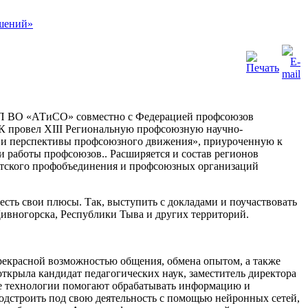
П ВО «АТиСО» совместно с Федерацией профсоюзов
 провел XIII Региональную профсоюзную научно-
и перспективы профсоюзного движения», приуроченную к
работы профсоюзов.. Расширяется и состав регионов
утского профобъединения и профсоюзных организаций
есть свои плюсы. Так, выступить с докладами и поучаствовать
 Дивногорска, Республики Тыва и других территорий.
рекрасной возможностью общения, обмена опытом, а также
крыла кандидат педагогических наук, заместитель директора
вые технологии помогают обрабатывать информацию и
одстроить под свою деятельность с помощью нейронных сетей,