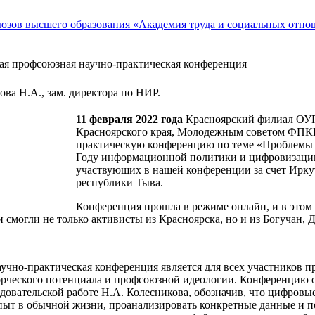
ная профсоюзная научно-практическая конференция
ова Н.А., зам. директора по НИР.
11 февраля 2022 года
Красноярский филиал ОУ
Красноярского края, Молодежным советом ФПКК
практическую конференцию по теме «Проблемы 
Году информационной политики и цифровизации 
участвующих в нашей конференции за счет Ирк
республики Тыва.
Конференция прошла в режиме онлайн, и в этом 
 смогли не только активисты из Красноярска, но и из Богучан,
учно-практическая конференция является для всех участников п
орческого потенциала и профсоюзной идеологии. Конференцию от
едовательской работе Н.А. Колесникова, обозначив, что цифро
пыт в обычной жизни, проанализировать конкретные данные и п