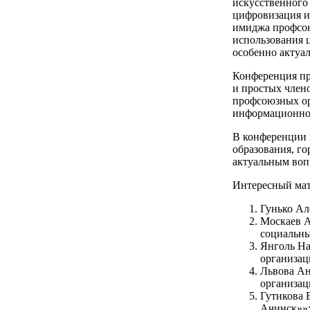
искусственного
цифровизация и
имиджа профсою
использования 
особенно актуа
Конференция пр
и простых член
профсоюзных ор
информационной
В конференции 
образования, г
актуальным воп
Интересный мат
Гунько Ал
Москаев А
социальны
Янголь На
организац
Львова Ан
организац
Гутикова 
Ачинск»»