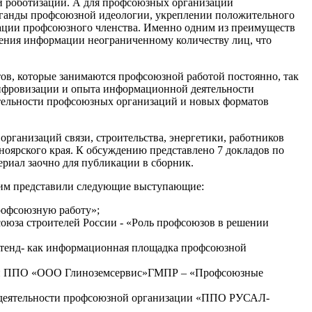
и роботизации. А для профсоюзных организаций
ганды профсоюзной идеологии, укреплении положительного
ации профсоюзного членства. Именно одним из преимуществ
ения информации неограниченному количеству лиц, что
ов, которые занимаются профсоюзной работой постоянно, так
ифровизации и опыта информационной деятельности
тельности профсоюзных организаций и новых форматов
ганизаций связи, строительства, энергетики, работников
оярского края. К обсуждению представлено 7 докладов по
ериал заочно для публикации в сборник.
им представили следующие выступающие:
рофсоюзную работу»;
союза строителей России - «Роль профсоюзов в решении
стенд- как информационная площадка профсоюзной
дежи ППО «ООО Глиноземсервис»ГМПР – «Профсоюзные
е деятельности профсоюзной организации «ППО РУСАЛ-