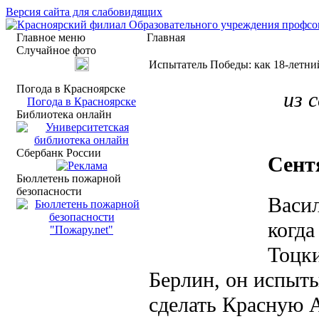
Версия сайта для слабовидящих
Главное меню
Главная
Случайное фото
Испытатель Победы: как 18-летни
Погода в Красноярске
из 
Погода в Красноярске
Библиотека онлайн
Сбербанк России
Сент
Бюллетень пожарной
безопасности
Васил
когда
Тоцки
Берлин, он испыт
сделать Красную 