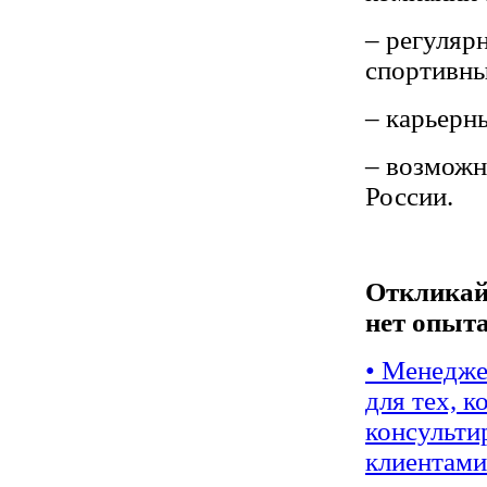
– регуляр
спортивны
– карьерн
– возможн
России.
Откликайс
нет опыт
• Менедже
для тех, 
консульти
клиентами