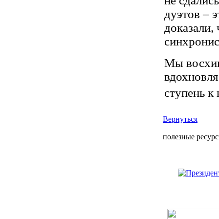
не сдалис
дуэтов – э
доказали,
синхронис
Мы восхищ
вдохновля
ступень к
Вернуться
полезные ресур