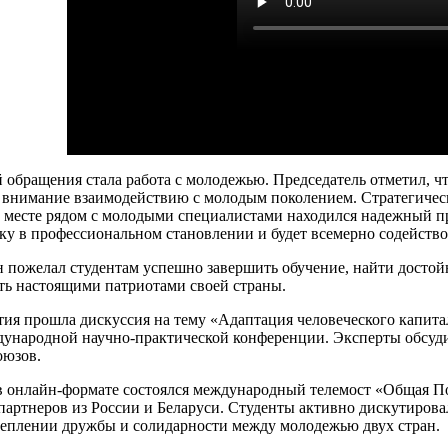
обращения стала работа с молодежью. Председатель отметил, чт
 внимание взаимодействию с молодым поколением. Стратегическ
 месте рядом с молодыми специалистами находился надежный п
ку в профессиональном становлении и будет всемерно содейств
н пожелал студентам успешно завершить обучение, найти досто
ть настоящими патриотами своей страны.
тия прошла дискуссия на тему «Адаптация человеческого капита
дународной научно-практической конференции. Эксперты обсуди
оюзов.
 онлайн-формате состоялся международный телемост «Общая По
-партнеров из России и Беларуси. Студенты активно дискутиров
реплении дружбы и солидарности между молодежью двух стран.