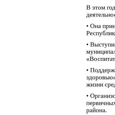
В этом го
деятельно
• Она при
Республик
• Выступи
муниципал
«Воспитат
• Поддерж
здоровью»
жизни сред
• Организ
первичных
района.