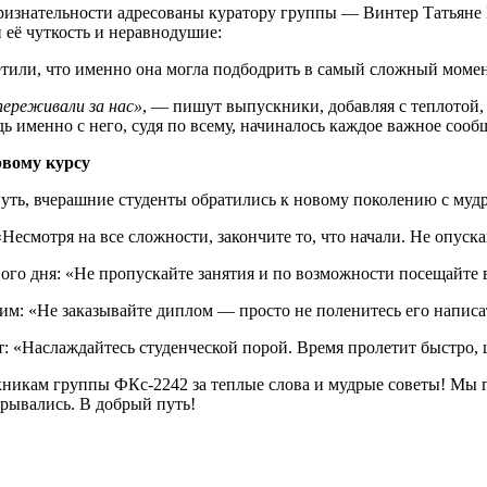
ризнательности адресованы куратору группы — Винтер Татьяне 
 её чуткость и неравнодушие:
етили, что именно она могла подбодрить в самый сложный момен
переживали за нас»
, — пишут выпускники, добавляя с теплотой, 
дь именно с него, судя по всему, начиналось каждое важное сооб
рвому курсу
путь, вчерашние студенты обратились к новому поколению с муд
 «Несмотря на все сложности, закончите то, что начали. Не опуск
вого дня: «Не пропускайте занятия и по возможности посещайте в
мим: «Не заказывайте диплом — просто не поленитесь его написат
т: «Наслаждайтесь студенческой порой. Время пролетит быстро,
никам группы ФКс-2242 за теплые слова и мудрые советы! Мы г
крывались. В добрый путь!