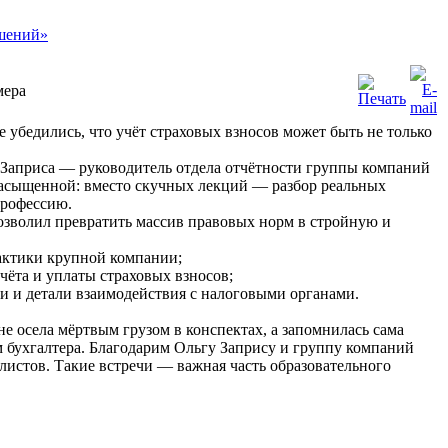
мера
 убедились, что учёт страховых взносов может быть не только
 Заприса — руководитель отдела отчётности группы компаний
асыщенной: вместо скучных лекций — разбор реальных
профессию.
зволил превратить массив правовых норм в стройную и
рактики крупной компании;
чёта и уплаты страховых взносов;
ти и детали взаимодействия с налоговыми органами.
е осела мёртвым грузом в конспектах, а запомнилась сама
ам бухгалтера. Благодарим Ольгу Запрису и группу компаний
листов. Такие встречи — важная часть образовательного