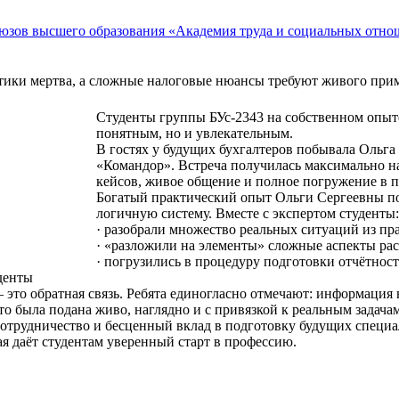
ктики мертва, а сложные налоговые нюансы требуют живого при
Студенты группы БУс-2343 на собственном опыте
понятным, но и увлекательным.
В гостях у будущих бухгалтеров побывала Ольга
«Командор». Встреча получилась максимально н
кейсов, живое общение и полное погружение в 
Богатый практический опыт Ольги Сергеевны по
логичную систему. Вместе с экспертом студенты:
· разобрали множество реальных ситуаций из п
· «разложили на элементы» сложные аспекты рас
· погрузились в процедуру подготовки отчётнос
денты
это обратная связь. Ребята единогласно отмечают: информация н
то была подана живо, наглядно и с привязкой к реальным задач
сотрудничество и бесценный вклад в подготовку будущих специа
ая даёт студентам уверенный старт в профессию.