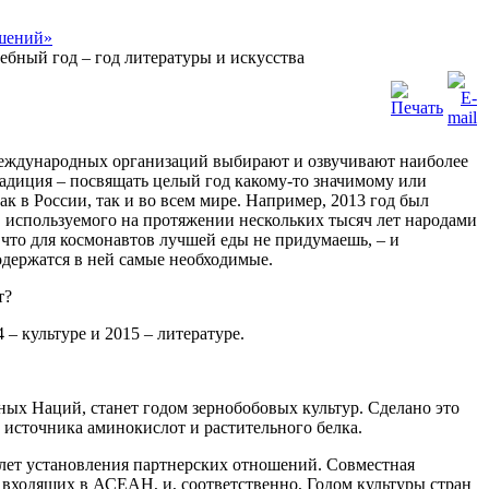
ебный год – год литературы и искусства
международных организаций выбирают и озвучивают наиболее
адиция – посвящать целый год какому-то значимому или
 в России, так и во всем мире. Например, 2013 год был
 используемого на протяжении нескольких тысяч лет народами
что для космонавтов лучшей еды не придумаешь, – и
одержатся в ней самые необходимые.
т?
 – культуре и 2015 – литературе.
х Наций, станет годом зернобобовых культур. Сделано это
 источника аминокислот и растительного белка.
 лет установления партнерских отношений. Совместная
, входящих в АСЕАН, и, соответственно, Годом культуры стран