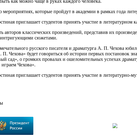
быть как можно чаще в руках каждого человека.
о мероприятиях, которые пройдут в академии в рамках года лите
остиная приглашает студентов принять участие в литературном 
ть авторов классических произведений, представив их произвед
и интригующими сюжетами.
амечательного русского писателя и драматурга А. П. Чехова юби
 П. Чехова» будет говориться об истории первых постановок зн
ый сад», о громких провалах и ошеломительных успехах драмат
 играем Чехова».
остиная приглашает студентов принять участие в литературно-м
сы