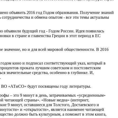
ено объявить 2016 год Годом образования. Получение знаний
ь сотрудничества и обмена опытом - все эти темы актуальны
но объявили будущий год - Годом России. Идея появилась
новки в стране и главенства Греции в этот период в ЕС
ое значение, но и для всей мировой общественности. В 2016
и годом кино и подписал соответствующий указ, который в
ь процентов проката лучшим советским и постсоветским
ся значительные средства, особенно в глубинке. И,
.
П ВО «АТиСО» будут посвящены году литературы.
рофы – это 9 минут в день, затрачиваемых «усредненным»
мой читающей страны». «Новые медиа» (интернет,
кие 9 минут, оставшиеся для Толстого, Достаевского и
винутости» и «открытости», является наименее читающей
бщество должно быть культурным, а поможет в этом книга,