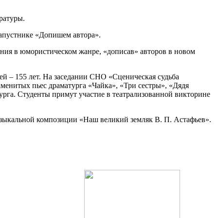
ратуры.
капустнике «Допишем автора».
ения в юмористическом жанре, «дописав» авторов в новом
лей – 155 лет. На заседании СНО «Сценическая судьба
аменитых пьес драматурга «Чайка», «Три сестры», «Дядя
урга. Студенты примут участие в театрализованной викторине
узыкальной композиции «Наш великий земляк В. П. Астафьев».