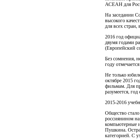
АСЕАН для Рос
На заседании С
высокого качест
для всех стран,
2016 год официа
двумя годами ра
(Европейский со
Без сомнения, н
году отмечается
Не только юбиле
октябре 2015 го
фильмам. Для пр
разумеется, год
2015-2016 учеб
Общество стало 
россиянином на
компьютерные иг
Пушкина. Острат
категорией. С у