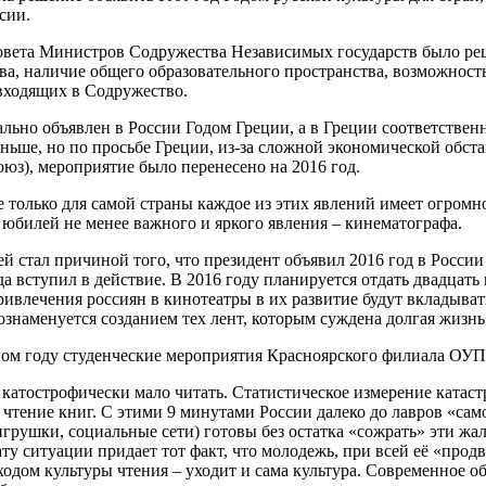
сии.
овета Министров Содружества Независимых государств было реш
ва, наличие общего образовательного пространства, возможност
 входящих в Содружество.
льно объявлен в России Годом Греции, а в Греции соответствен
ньше, но по просьбе Греции, из-за сложной экономической обста
юз), мероприятие было перенесено на 2016 год.
е только для самой страны каждое из этих явлений имеет огромн
 юбилей не менее важного и яркого явления – кинематографа.
й стал причиной того, что президент объявил 2016 год в Росси
да вступил в действие. В 2016 году планируется отдать двадцат
ивлечения россиян в кинотеатры в их развитие будут вкладывать
 ознаменуется созданием тех лент, которым суждена долгая жизнь
ном году студенческие мероприятия Красноярского филиала ОУ
катострофически мало читать. Статистическое измерение катаст
 чтение книг. С этими 9 минутами России далеко до лавров «са
рушки, социальные сети) готовы без остатка «сожрать» эти жал
у ситуации придает тот факт, что молодежь, при всей её «прод
ходом культуры чтения – уходит и сама культура. Современное о