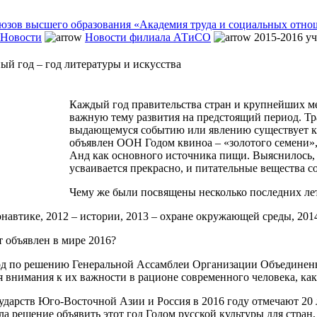
Новости
Новости филиала АТиСО
2015-2016 уч
ый год – год литературы и искусства
Каждый год правительства стран и крупнейших 
важную тему развития на предстоящий период. Тр
выдающемуся событию или явлению существует как
объявлен ООН Годом квиноа – «золотого семени»,
Анд как основного источника пищи. Выяснилось, 
усваивается прекрасно, и питательные вещества с
Чему же были посвящены несколько последних ле
онавтике, 2012 – истории, 2013 – охране окружающей среды, 2014
т объявлен в мире 2016?
д по решению Генеральной Ассамблеи Организации Объединенны
 внимания к их важности в рационе современного человека, как
ударств Юго-Восточной Азии и Россия в 2016 году отмечают 20
а решение объявить этот год Годом русской культуры для стран