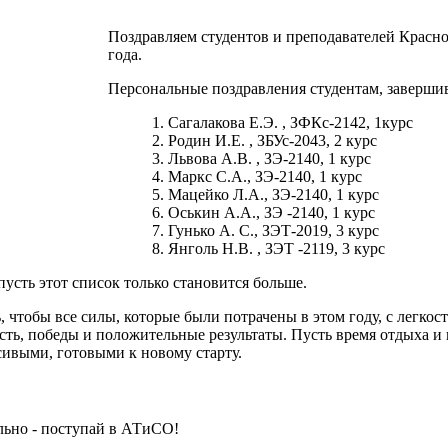
Поздравляем студентов и преподавателей Красн
года.
Персональные поздравления студентам, заверши
Сагалакова Е.Э. , ЗФКс-2142, 1курс
Родин И.Е. , ЗБУс-2043, 2 курс
Львова А.В. , ЗЭ-2140, 1 курс
Маркс С.А., ЗЭ-2140, 1 курс
Мацейко Л.А., ЗЭ-2140, 1 курс
Оськин А.А., ЗЭ -2140, 1 курс
Гунько А. С., ЗЭТ-2019, 3 курс
Янголь Н.В. , ЗЭТ -2119, 3 курс
пусть этот список только становится больше.
 чтобы все силы, которые были потрачены в этом году, с легко
сть, победы и положительные результаты. Пусть время отдыха и 
сивыми, готовыми к новому старту.
ьно - поступай в АТиСО!