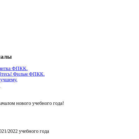
иалы
зитка ФПКК.
йтесь! Фильм ФПКК.
лучшему.
.
ачалом нового учебного года!
021/2022 учебного года