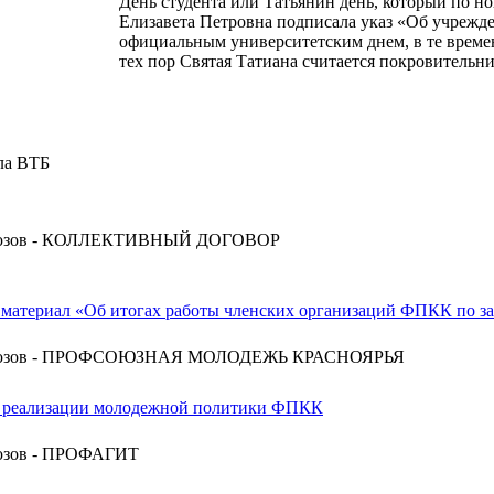
День студента или Татьянин день, который по но
Елизавета Петровна подписала указ «Об учрежде
официальным университетским днем, в те време
тех пор Святая Татиана считается покровительни
ла ВТБ
оюзов - КОЛЛЕКТИВНЫЙ ДОГОВОР
материал «Об итогах работы членских организаций ФПКК по з
союзов - ПРОФСОЮЗНАЯ МОЛОДЕЖЬ КРАСНОЯРЬЯ
 реализации молодежной политики ФПКК
юзов - ПРОФАГИТ