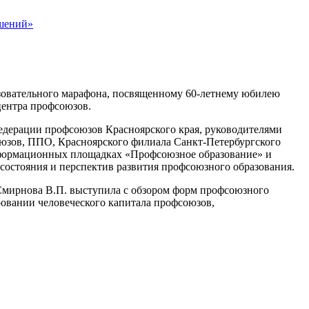
зовательного марафона, посвященному 60-летнему юбилею
центра профсоюзов.
едерации профсоюзов Красноярского края, руководителями
юзов, ППО, Красноярского филиала Санкт-Петербургского
формационных площадках «Профсоюзное образование» и
остояния и перспектив развития профсоюзного образования.
Смирнова В.П. выступила с обзором форм профсоюзного
ровании человеческого капитала профсоюзов,