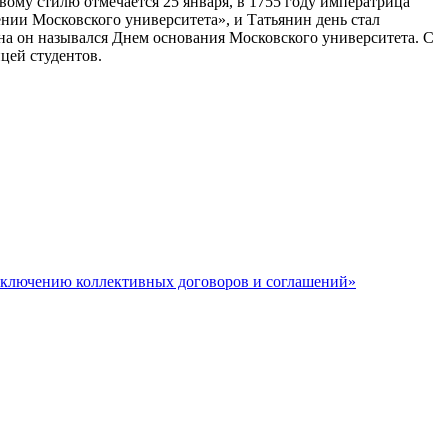
вому стилю отмечается 25 января, в 1755 году императрица
нии Московского университета», и Татьянин день стал
на он назывался Днем основания Московского университета. С
цей студентов.
аключению коллективных договоров и соглашений»