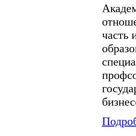
Академ
отноше
часть 
образо
специа
профсо
госуда
бизнес
Подроб