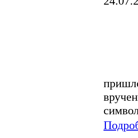
24.07.2
пришло
вручен
символ
Подроб