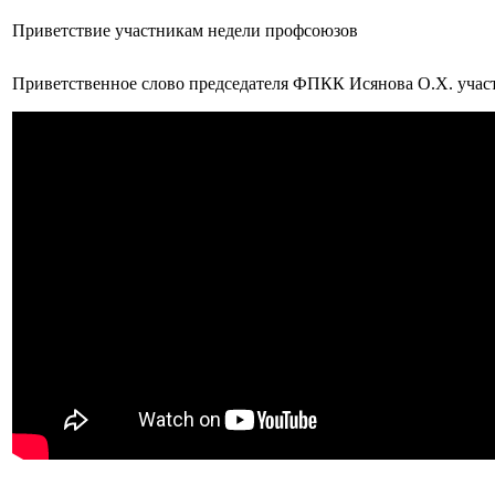
Приветствие участникам недели профсоюзов
Приветственное слово председателя ФПКК Исянова О.Х. уча