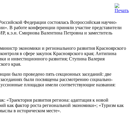
оссийской Федерации состоялась Всероссийская научно-
ии». В работе конференции приняли участие представители
Р, к.э.н. Смирнова Валентина Петровна и заместитель
министр экономики и регионального развития Красноярского
контроля в сфере закупок Красноярского края; Антипина
ики и инвестиционного развития; Ступина Валерия
кого края.
нции было проведено пять секционных заседаний: две
х заседаниях были посвящены рассмотрению социально-
скуссионные площадки имели соответствующие названия:
к: «Траектория развития региона: адаптация к новой
рий как фактор роста региональной экономики»; «Туризм как
мыслы в историческом месте».