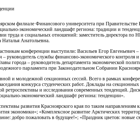
денции
ярском филиале Финансового университета при Правительстве Р
циально-экономический ландшафт региона: традиции и тенденц
ии труда и социальных отношений: заместитель директора по НИ
 Наталья Анатольевна.
астникам конференции выступили: Васильев Егор Евгеньевич – 
ч – руководитель службы финансово-экономического контроля и 
Главы города – руководитель департамента экономической полит
лодежного парламента при Законодательном Собрании Красноярс
овной и молодежной секционных сессий. Всего в рамках конфере
аседания конкурса студенческих работ. Доклады на секционны
кой ретроспективы и исследования современных тенденций. Ди
оциально-экономический ландшафт региона: тенденции».
пективы развития Красноярского края по таким направлениям ка
вития экономики»; «Комплексное развитие Арктических террито
ние: добро пожаловать в будущее!»; «Праздник цветов: новые с