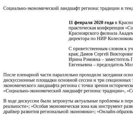
Социально-экономический ландшафт региона: традиции и тен
11 февраля 2020 года
в Красно
практическая конференция «Со
Красноярского филиала Академ
директора по НИР Колесникова
С приветственным словом к уч
края; Дамов Сергей Викторови
Ирина Рэмовна – заместитель 
Евгеньевна – председатель Мо
После пленарной части параллельно проходили заседания осн
дискуссионные площадки основной сессии и три секционных з
экономического ландшафта региона с точки зрения историчес
«Социально-экономический ландшафт региона: традиции», «С
В ходе дискуссии были затронуты актуальные проблемы и перс
реальности»; «Особая экономическая зона как инструмент раз
драйвер развития региональной экономики»; «Онлайн-образова