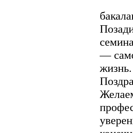
бакала
Позади
семина
— само
жизнь.
Поздра
Желаем
профес
уверен