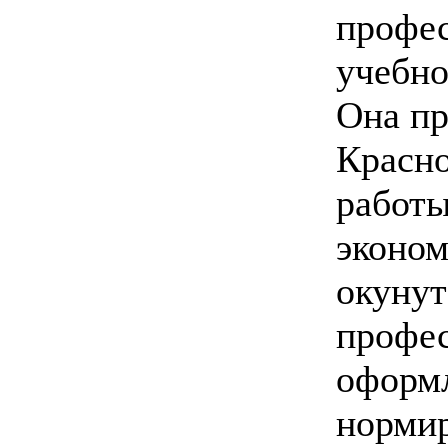
профес
учебно
Она пр
Красно
работы
эконом
окунут
профес
оформл
нормир