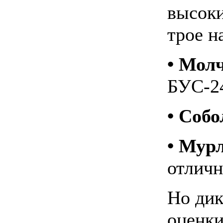
высоки
трое н
• Мол
БУС-2
• Соб
• Мур
отличн
Но дик
оценки