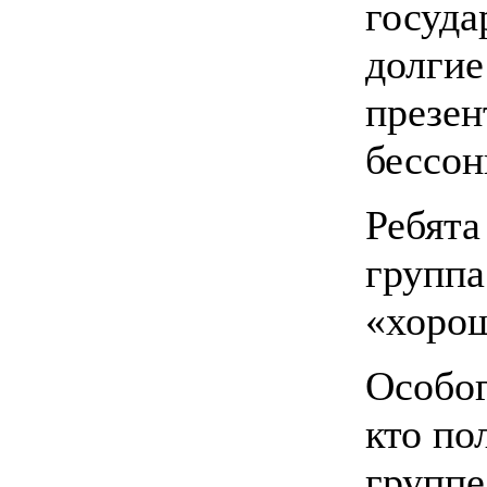
госуда
долгие
презен
бессон
Ребята
группа
«хорош
Особог
кто по
группе