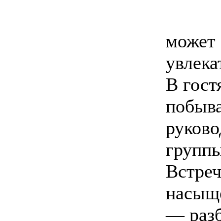
может 
увлека
В гост
побыва
руково
группы
Встреч
насыще
— разб