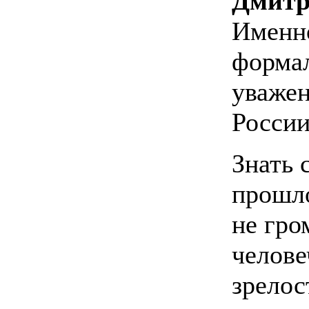
Дмитр
Именно
формал
уважен
Росси
Знать 
прошло
не гро
челове
зрелос