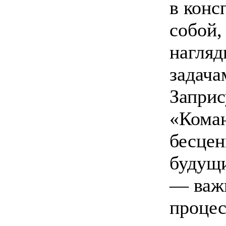
в конс
собой,
нагляд
задача
Заприс
«Коман
бесцен
будущи
— важн
процес