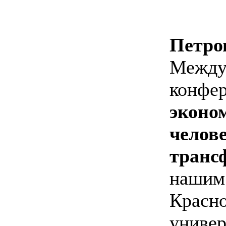
Петро
Между
конфе
эконо
челов
транс
нашим
Красн
универ