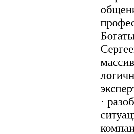
общени
профе
Богаты
Сергее
массив
логичн
экспер
· разо
ситуац
компан