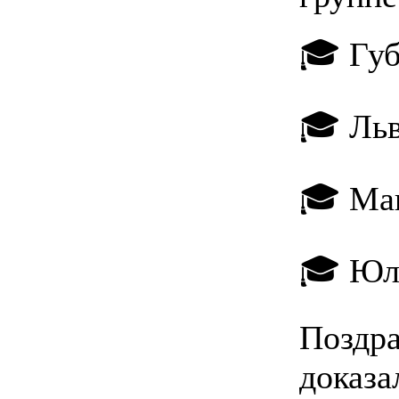
🎓 Губ
🎓 Льв
🎓 Ма
🎓 Юл
Поздра
доказа