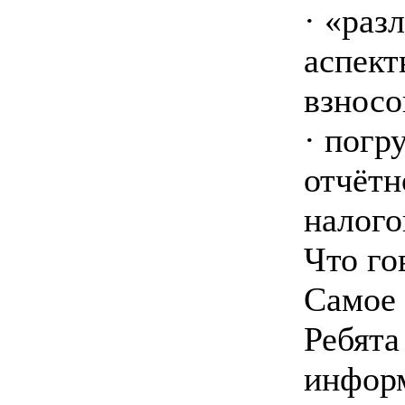
· «раз
аспект
взносо
· погр
отчётн
налого
Что го
Самое 
Ребята
информ