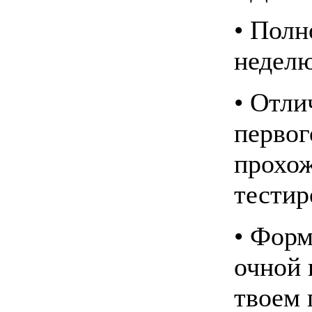
• Полн
недел
• Отли
первог
прохож
тестир
• Форм
очной 
твоем 