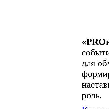
«PROн
событи
для об
формир
настав
роль.