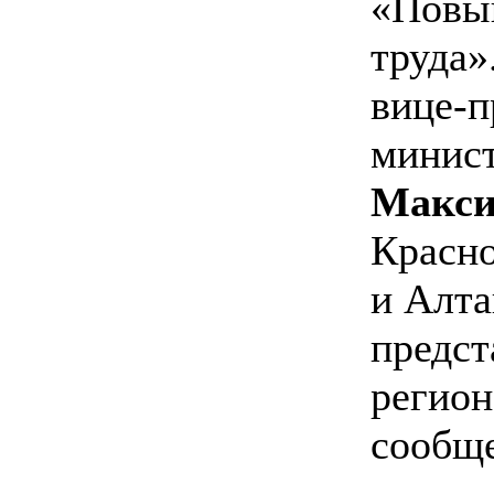
«Повы
труда»
вице-п
минист
Макси
Красно
и Алта
предст
регион
сообще