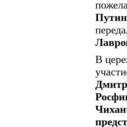
пожел
Путин
переда
Лавро
В цере
участи
Дмитр
Росфи
Чихан
предс