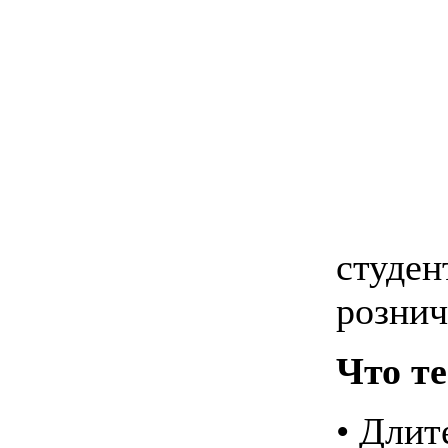
студен
рознич
Что т
• Длит