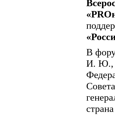
Всеро
«PROн
поддер
«Росс
В фору
И. Ю.,
Федера
Совета
генера
страна