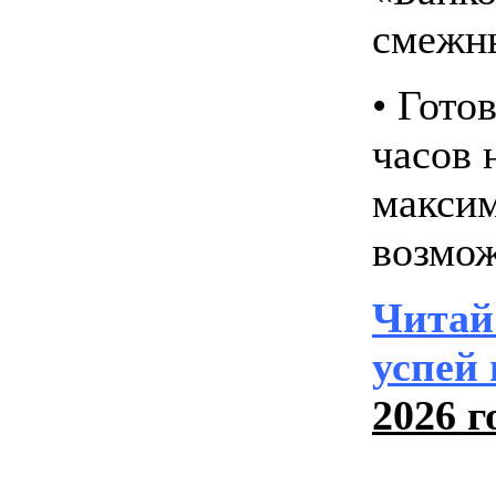
смежн
• Гото
часов 
макси
возмож
Читай
успей 
2026 г