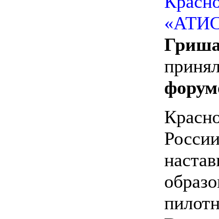
Красн
«АТИ
Гриша
принял
форум
Красно
России
настав
образо
пилотн