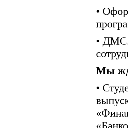
• Офор
прогр
• ДМС,
сотруд
Мы жд
• Студ
выпуск
«Финан
«Банко