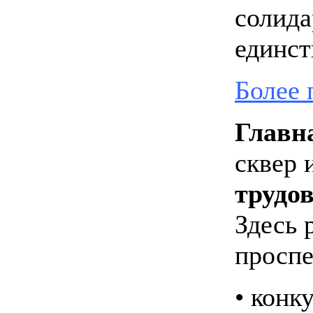
солида
единст
Более 
Главн
сквер 
трудов
Здесь 
проспе
• конк