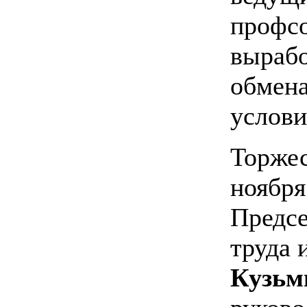
профсо
вырабо
обмена
услови
Торжес
ноября
Предсе
труда 
Кузьм