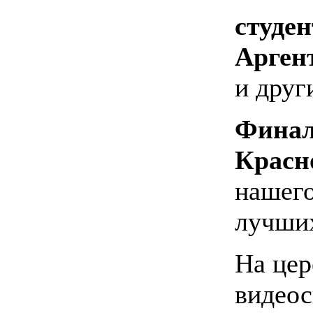
студен
Арген
и друг
Финал
Красн
нашего
лучши
На цер
видеос