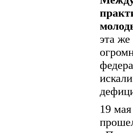
практ
молод
эта же
огромн
федера
искали
дефиц
19 мая
проше