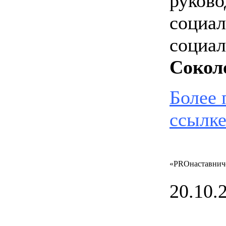
руково
социал
социал
Сокол
Более 
ссылк
«PROнаставнич
20.10.2