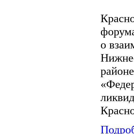
Красно
форума
о взаи
Нижне
районе
«Федер
ликвид
Красно
Подроб