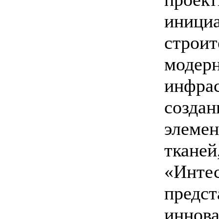
иници
строит
модерн
инфрас
создан
элемен
тканей
«Интес
предс
иннова