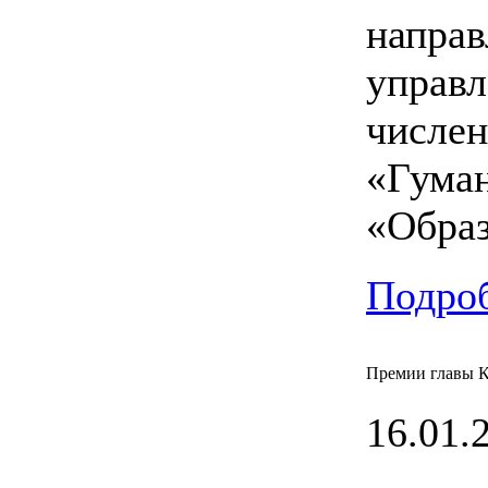
направ
управл
числен
«Гуман
«Образ
Подроб
Премии главы К
16.01.2