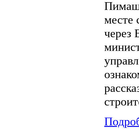
Пимашк
месте 
через 
минист
управл
ознако
расска
строит
Подроб