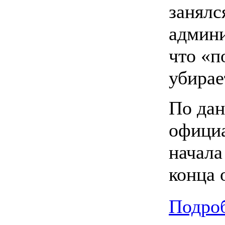
занялс
админи
что «п
убирае
По да
официа
начала
конца 
Подроб