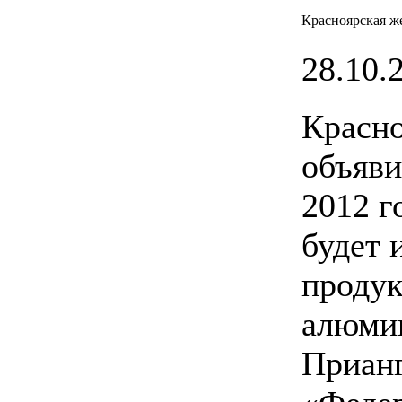
Красноярская же
28.10.2
Красно
объяви
2012 г
будет 
продук
алюмин
Прианг