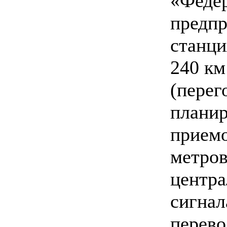
«Федер
предпр
станци
240 км
(перег
планир
приемо
метров
центра
сигнал
перево