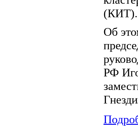
(КИТ).
Об это
предсе
руково
РФ Иго
замест
Гнезди
Подроб