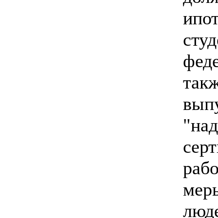
ипот
сту
фед
так
выпу
"н
сер
раб
мер
люд