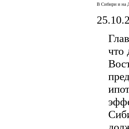
В Сибири и на 
25.10.2
Гла
что 
Во
пре
ипо
эфф
Сиб
дол