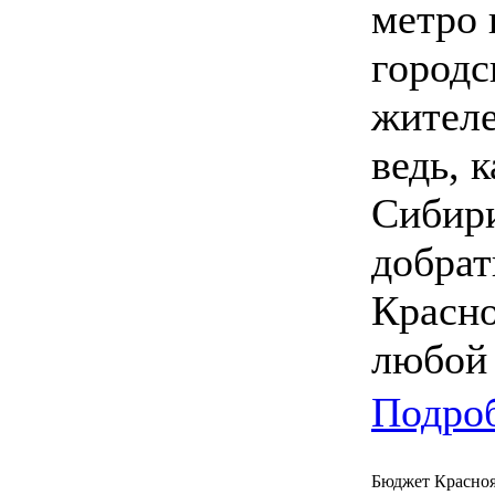
метро 
городс
жителе
ведь, 
Сибири
добрат
Красно
любой 
Подроб
Бюджет Краснояр