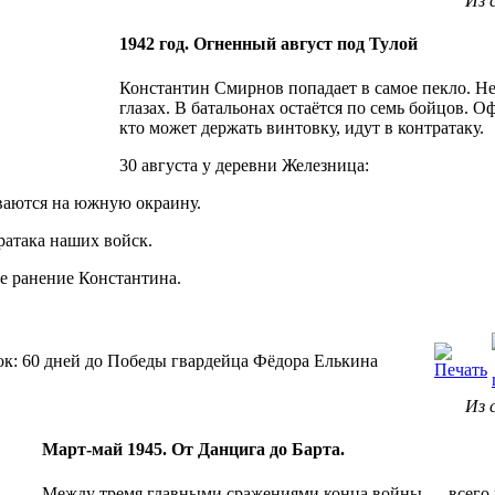
Из 
1942 год. Огненный август под Тулой
Константин Смирнов попадает в самое пекло. Не
глазах. В батальонах остаётся по семь бойцов. 
кто может держать винтовку, идут в контратаку.
30 августа у деревни Железница:
аются на южную окраину.
ратака наших войск.
е ранение Константина.
к: 60 дней до Победы гвардейца Фёдора Елькина
Из 
Март-май 1945. От Данцига до Барта.
Между тремя главными сражениями конца войны — всего н