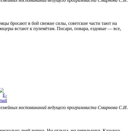
семейных воспоминаний ведущего программиста Смирнова С.И.
мцы бросают в бой свежие силы, советские части тают на
Офицеры встают к пулемётам. Писари, повара, ездовые — все,
семейных воспоминаний ведущего программиста Смирнова С.И.
есколько дней марша. Ни отдыха, ни передышки. Казалось,