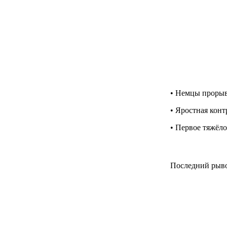
• Немцы прорыв
• Яростная конт
• Первое тяжёло
Последний рыво