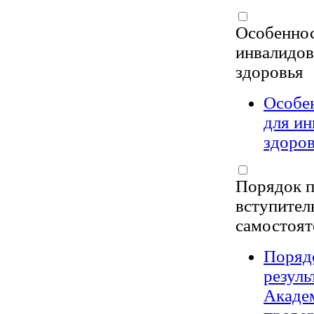
Особеннос
инвалидов
здоровья
Особен
для ин
здоров
Порядок п
вступител
самостоят
Порядо
резуль
Академ