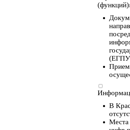
(функций)
Докум
напра
посред
инфор
госуда
(ЕГПУ
Прием
осущес
Информаци
В Кра
отсут
Места 
цифр п