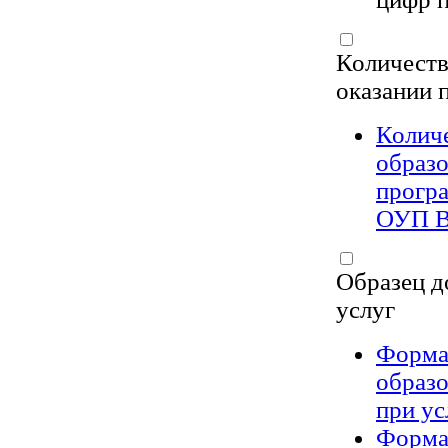
Количеств
оказании 
Количе
образ
програ
ОУП В
Образец д
услуг
Форма 
образ
при ус
Форма 