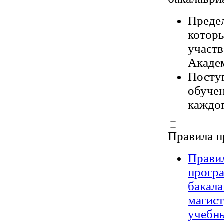
Предел
котор
участв
Академ
Посту
обучен
каждог
Правила п
Правил
прогр
бакала
магис
учебны