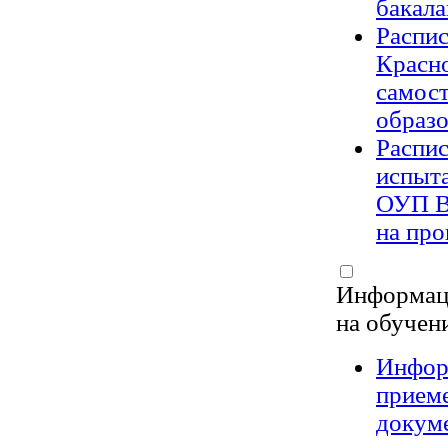
бакала
Распи
Красн
самост
образо
Распи
испыт
ОУП В
на про
Информаци
на обучен
Информ
приеме
докум