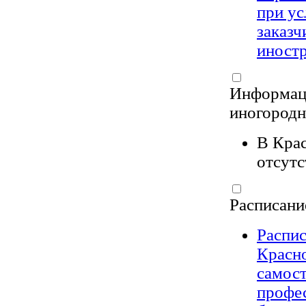
при у
заказч
иностр
Информаци
иногород
В Кра
отсутс
Расписани
Распи
Красн
самост
профе