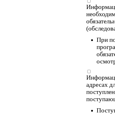
Информаци
необходи
обязатель
(обследов
При п
програ
обязат
осмотр
Информаци
адресах д
поступлен
поступаю
Поступ