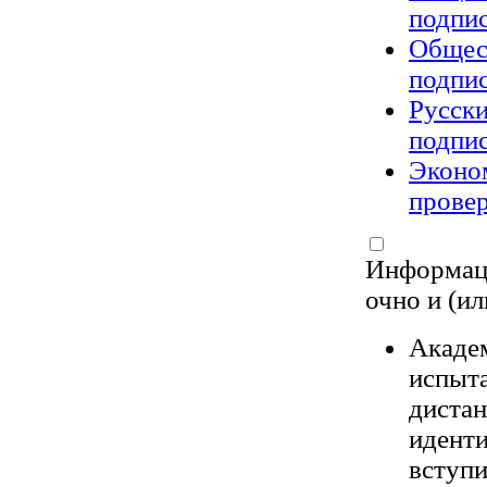
подпи
Общес
подпи
Русски
подпи
Эконом
провер
Информаци
очно и (и
Акаде
испыта
дистан
идент
вступи