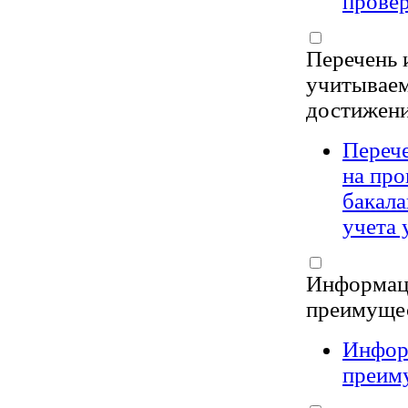
провер
Перечень 
учитываем
достижен
Переч
на пр
бакала
учета 
Информаци
преимущес
Информ
преиму