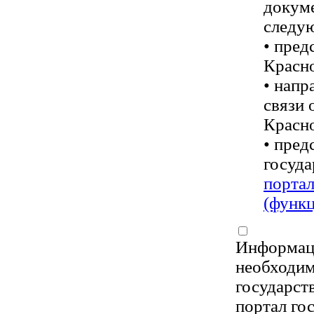
докуме
следу
• пред
Красно
• напр
связи 
Красно
• пред
госуд
портал
(функц
Информаци
необходим
государст
портал го