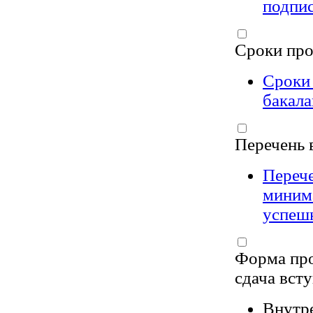
подпис
Сроки про
Сроки 
бакала
Перечень 
Перече
миним
успеш
Форма про
сдача вст
Внутре