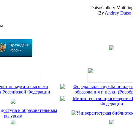
DatsoGallery Multilin
By
Andrey Datso
сы