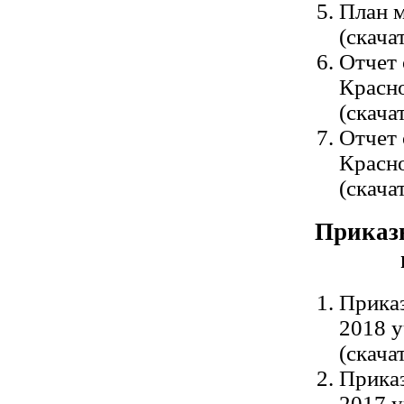
План м
(cкача
Отчет 
Красн
(cкача
Отчет 
Красно
(cкача
Приказы
Приказ
2018 у
(cкача
Приказ
2017 у