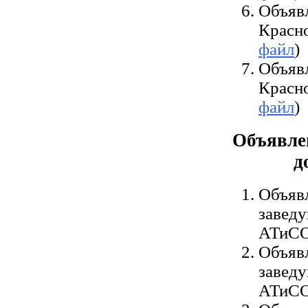
Объяв
Красн
файл
)
Объяв
Красн
файл
)
Объявле
д
Объявл
завед
АТиСО
Объявл
завед
АТиСО