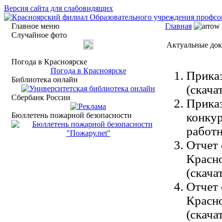
Версия сайта для слабовидящих
Главное меню
Главная
Случайное фото
Актуальные до
Погода в Красноярске
Погода в Красноярске
Приказ
Библиотека онлайн
(cкача
Сбербанк России
Приказ
конкур
Бюллетень пожарной безопасности
работн
Отчет 
Красн
(cкача
Отчет 
Красн
(cкача