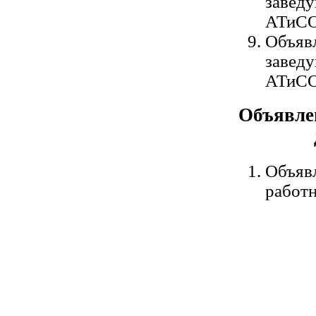
завед
АТиСО
Объявл
завед
АТиСО
Объявле
Объяв
работ