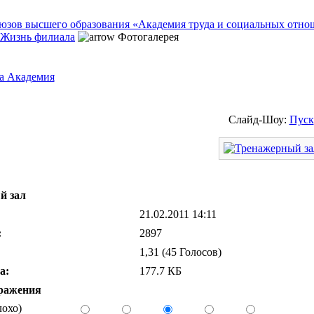
Жизнь филиала
Фотогалерея
а Академия
Слайд-Шоу:
Пуск
й зал
21.02.2011 14:11
:
2897
1,31 (45 Голосов)
а:
177.7 КБ
ражения
лохо)