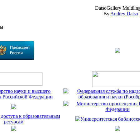
DatsoGallery Multilin
By
Andrey Datso
сы